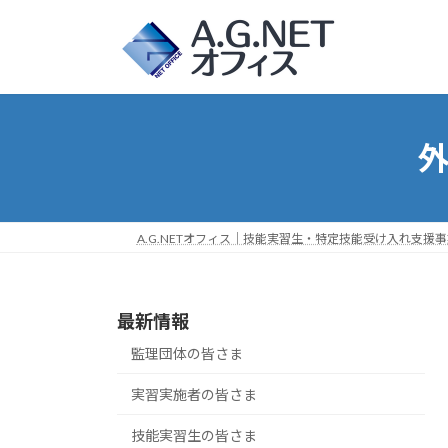
コ
ナ
ン
ビ
テ
ゲ
ン
ー
ツ
シ
へ
ョ
外
ス
ン
キ
に
ッ
移
プ
動
A.G.NETオフィス｜技能実習生・特定技能受け入れ支援
最新情報
監理団体の皆さま
実習実施者の皆さま
技能実習生の皆さま