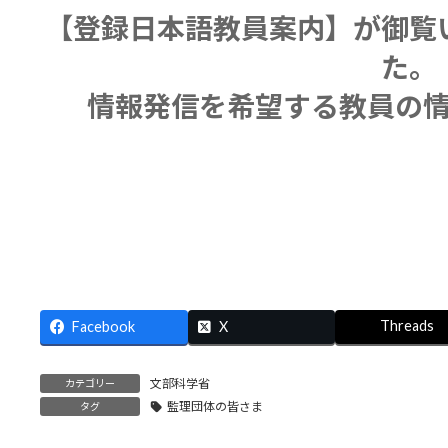
更
【登録日本語教員案内】が御覧
新
日
た。
時
:
情報発信を希望する教員の
Threads
Facebook
X
文部科学省
カテゴリー
監理団体の皆さま
タグ