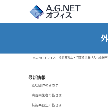
コ
ナ
ン
ビ
テ
ゲ
ン
ー
ツ
シ
へ
ョ
外
ス
ン
キ
に
ッ
移
プ
動
A.G.NETオフィス｜技能実習生・特定技能受け入れ支援
最新情報
監理団体の皆さま
実習実施者の皆さま
技能実習生の皆さま